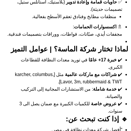
✅
حاويات قمامة وإعادة تدوير
(بلاستيك، استانلس ستيل،
تصميمات حديثة).
منظفات مطابخ وفنادق تعقم الأسطح بفعالية.
🚿
اكسسوارات الحمامات
:
مجففات أيدي، صبّانات، فواطات، ووراقات بتصميمات فندقية.
لماذا تختار
شركة الماسة؟
| عوامل التميز
✔️
خبرة 17+ عامًا
في توريد معدات النظافة للقطاعات
الكبرى.
✔️
شراكات مع ماركات عالمية
مثل [karcher, columbus,
Lavor, 3m, rubbermaid & TWT].
✔️
خدمة شاملة
: من الاستشارات المجانية إلى التركيب
والصيانة.
✔️
عروض خاصة
للكميات الكبيرة مع ضمان يصل الى 3
سنوات.
🔹
إذا كنت تبحث عن:
“أفضل شركة معدات نظافة في مصر.