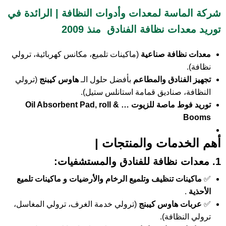
شركة الماسة لمعدات وأدوات النظافة | الرائدة في
توريد معدات نظافة الفنادق منذ 2009
معدات نظافة صناعية
(ماكينات تلميع، مكانس كهربائية، ترولي
نظافة).
تجهيز الفنادق والمطاعم
بأفضل حلول الـ
هاوس كيبنج
(ترولي
النظافة، صناديق قمامة استانلس ستيل).
توريد فوط ماصة للزيوت …
Oil Absorbent Pad, roll &
Booms
أهم الخدمات
والمنتجات
|
1.
معدات نظافة للفنادق والمستشفيات
:
✅
ماكينات تنظيف وتلميع الرخام والأرضيات
و
ماكينات تلميع
الأحذية
.
✅
عربات هاوس كيبنج
(ترولي خدمة الغرف، ترولي المغاسل،
ترولي النظافة).