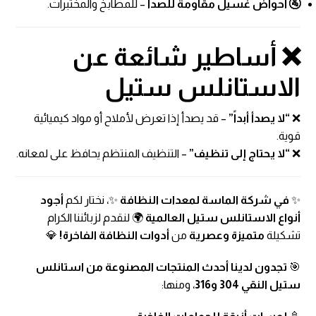
🚰 أحواض غسيل مقاومة للصدأ
– للمطابخ والمختبرات.
❌ أساطير شائعة عن
الاستانلس ستيل
❌
“لا يصدأ أبداً”
– قد يصدأ إذا تعرض لأملاح أو مواد كيميائية
قوية.
❌
“لا يحتاج إلى تنظيف”
– التنظيف المنتظم يحافظ على لمعانه.
✨
في شركة
الماسة لمعدات النظافة
✨، نختار لكم
أجود
أنواع الاستانلس ستيل العالمية
🌍 لنقدم لزبائننا الكرام
تشكيلة
متميزة وعصرية
من
أدوات النظافة الفاخرة!
💎
🎯
تجدون لدينا أحدث المنتجات المصنوعة من استانلس
ستيل النقي 304 و316
، ومنها: