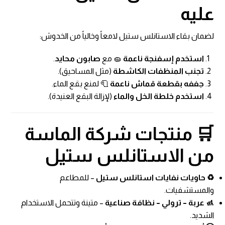
عليه
لضمان بقاء الاستانلس ستيل لامعاً وخالياً من الخدوش:
استخدم إسفنجة ناعمة
🧽 مع
صابون محايد
.
تجنب المنظفات الكاشطة
(مثل المساحيق).
جففه بقطعة قماش ناعمة
🧻 لمنع بقع الماء.
استخدم خلطة الخل والماء
(لإزالة البقع العنيدة).
🛒 منتجات شركة الماسة
من الاستانلس ستيل
♻️
حاويات نفايات استانلس ستيل
– للمطاعم
والمستشفيات.
🚮
عربة – ترولي – نظافة صناعية
– متينة وتتحمل الاستخدام
الشديد.