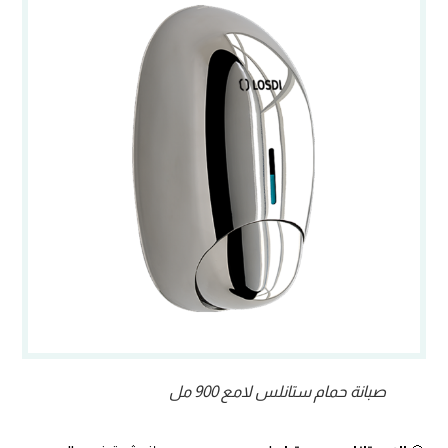
صبانة حمام ستانلس لامع 900 مل