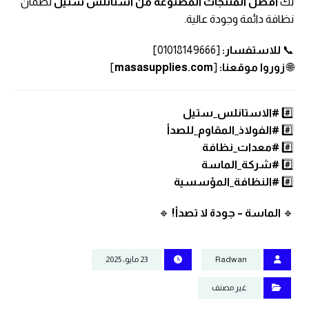
لك
أفضل المنتجات المصنوعة من استانلس ستيل
لضمان
نظافة دائمة وجودة عالية.
📞
للاستفسار:
[01018149666]
🌐
زوروا موقعنا:
[
masasupplies.com
]
#️⃣
#الاستانلس_ستيل
#️⃣
#الفولاذ_المقاوم_للصدأ
#️⃣
#معدات_نظافة
#️⃣
#شركة_الماسة
#️⃣
#النظافة_المؤسسية
🔹
الماسة – جودة لا تصدأ!
🔹
Radwan
23 مايو، 2025
غير مصنف