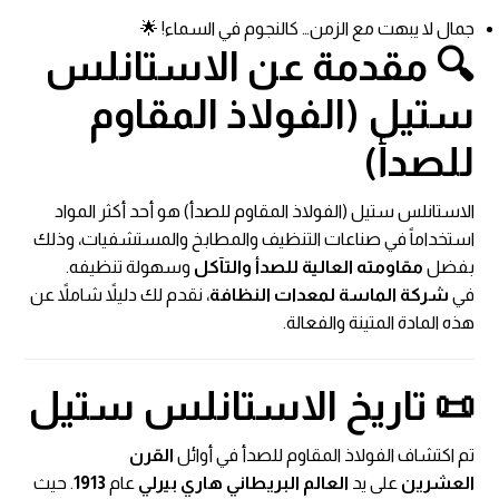
جمال لا يبهت مع الزمن… كالنجوم في السماء! 🌟
🔍 مقدمة عن الاستانلس
ستيل (الفولاذ المقاوم
للصدأ)
الاستانلس ستيل (الفولاذ المقاوم للصدأ) هو أحد أكثر المواد
استخداماً في صناعات التنظيف والمطابخ والمستشفيات، وذلك
بفضل
مقاومته العالية للصدأ والتآكل
وسهولة تنظيفه.
في
شركة الماسة لمعدات النظافة
، نقدم لك دليلاً شاملاً عن
هذه المادة المتينة والفعالة.
📜 تاريخ الاستانلس ستيل
تم اكتشاف الفولاذ المقاوم للصدأ في أوائل
القرن
العشرين
على يد
العالم البريطاني هاري بيرلي
عام
1913
. حيث