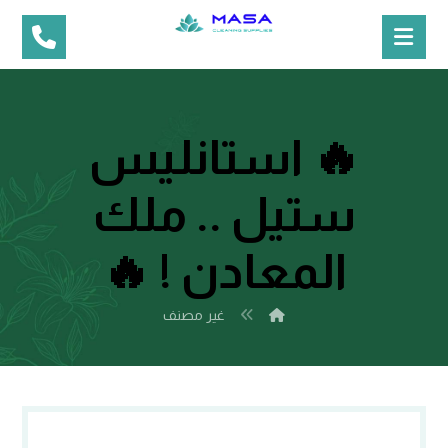
🔥 استانليس
ستيل .. ملك
المعادن ! 🔥
غير مصنف