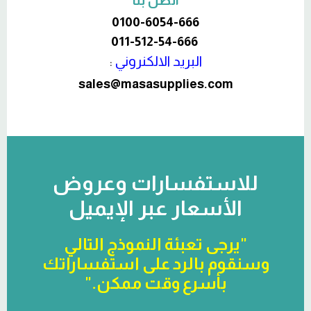
اتصل بنا
0100-6054-666
011-512-54-666
البريد الالكنروني
:
sales@masasupplies.com
للاستفسارات وعروض
الأسعار عبر الإيميل
"يرجى تعبئة النموذج التالي
وسنقوم بالرد على استفساراتك
بأسرع وقت ممكن."