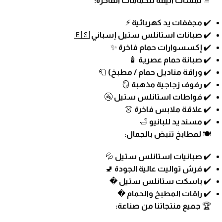
🚿
لمسات أنيقة للحمامات الفاخرة:
✔️
مجففات يد كهربائية
⚡
✔️
صبانات استانلس ستيل إسباني
🇪🇸
✔️
إكسسوارات حمام فاخرة
✨
✔️
صبانة حمام عصرية
🧴
✔️
وراقة مناديل حمام / مطبخ)
🧻
✔️
رفوف زجاجية مذهبة
🪞
✔️
فواطات استانلس ستيل
🚰
✔️
علاقة ملابس فاخرة
👗
✔️
مسند يد للبانيو
🛁
🍽️
لمطابخ تنبض بالجمال:
✔️
صبانيات استانلس ستيل
💦
✔️
فرش تواليت عالية الجودة
🚽
✔️
باسكت ستانلس ستيل
�
✔️
راقات المطبخ والحمام
�
🏆
جميع منتجاتنا من صناعة: