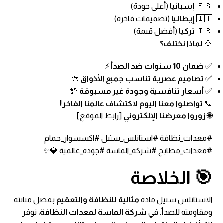
🇪🇸
إسبانيا
(أعلى جودة)
🇮🇹
إيطاليا
(تصميمات فاخرة)
🇹🇷
تركيا
(أفضل قيمة)
💎
لماذا نختلف؟
✅
ضمان 10 سنوات ضد الصدأ
⚡
✅
تصاميم عصرية تناسب جميع الأذواق
🎨
✅
أسعار تنافسية وجودة غير مسبوقة
💯
📞
تواصلوا معنا اليوم لاكتشاف عالمنا الفاخر!
🌐
زوروا معرضنا الإلكتروني
[رابط الموقع]
#معدات_نظافة #استانلس_ستيل #اكسسوار_حمام
#معدات_مطابخ #شركة_الماسة #جودة_عالمية 💎✨
🎯 الخلاصة
الاستانلس ستيل مادة
مثالية للنظافة والتعقيم
بفضل متانته
ومقاومته للصدأ. في
شركة الماسة لمعدات النظافة
، نوفر