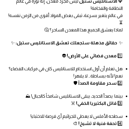
💎
الاستانليس ستيل
ليس مجرد معدن، إنه ثورة في عالم
النظافة والفخامة!
في عالم يتغير بسرعة، تبقى بعض المواد أقوى من الزمن نفسه!
⏳
لماذا يعشق الجميع هذا المعدن الساحر؟ 🤔
✨
حقائق مذهلة ستجعلك تعشق الاستانليس ستيل:
✨
1️⃣
معدن فضائي على الأرض!
👽
هل تعلم أن أول استخدام للاستانليس كان في مركبات الفضاء؟
نعم! لأنه ببساطة… لا يقهر!
2️⃣
سحر مقاومة الصدأ
🛡️
بينما يصدأ الحديد، يبقى الاستانليس شامخاً كالجبال! ⛰️
3️⃣
قاتل البكتيريا الخفي!
☠️
سطحه الأملس لا يعطي للجراثيم أي فرصة للاختباء!
4️⃣
تحفة فنية لا تشيخ!
🎨