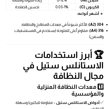
النيكل (Ni)
8-12%
زيادة الليونة والمتانة
الكربون (C)
0.03-1%
تحسين الصلادة
🔹
أشهر أنواعه:
304 (A2):
الأكثر شيوعاً في معدات المطابخ والنظافة.
316 (A4):
مقاوم أعلى للملوحة (يستخدم في المستشفيات
والسفن).
🏆 أبرز استخدامات
الاستانلس ستيل في
مجال النظافة
1️⃣ معدات النظافة المنزلية
والمؤسسية
✅
أحواض الاستانلس ستيل
– مقاومة للبكتيريا وسهلة
التنظيف.