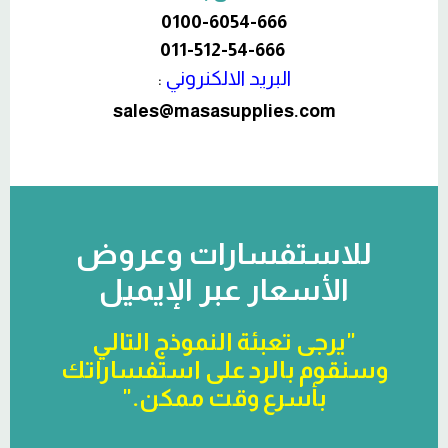
0100-6054-666
011-512-54-666
البريد الالكنروني
:
sales@masasupplies.com
للاستفسارات وعروض
الأسعار عبر الإيميل
"يرجى تعبئة النموذج التالي
وسنقوم بالرد على استفساراتك
بأسرع وقت ممكن."