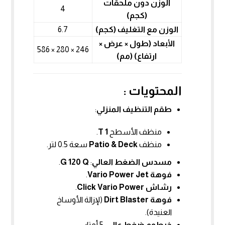
الوزن دون ملحقات
4
(كجم)
الوزن مع التغليف (كجم)
6.7
الأبعاد (طول × عرض ×
246 × 280 × 586
ارتفاع) (مم)
المحتويات :
طقم التنظيف المنزلي
:
منظف الأسطح
T 1
.
منظف
Patio & Deck
سعة 0.5 لتر.
مسدس الضغط العالي
:
G 120 Q
.
فوهة Vario Power Jet
.
رشاش Click Vario Power
.
فوهة Dirt Blaster
(لإزالة الأوساخ
العنيدة).
خرطوم ضغط عالي
: 5 أمتار.